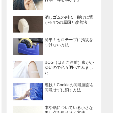
消しゴムの割れ・裂けに繋
がる4つの原因と改善法
簡単！セロテープに指紋を
つけない方法
BCG（はんこ注射）痕がか
ゆいので色々調べてみまし
た
裏技！Cookieの同意画面を
同意せずに消す方法
本や紙についている小さな
黒い点を取り除く方法