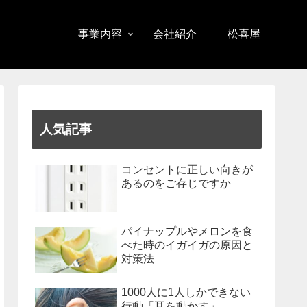
事業内容
会社紹介
松喜屋
人気記事
コンセントに正しい向きが
あるのをご存じですか
パイナップルやメロンを食
べた時のイガイガの原因と
対策法
1000人に1人しかできない
行動「耳を動かす」