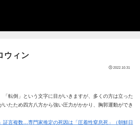
ロウィン
2022.10.31
。「転倒」という文字に目がいきますが、多くの方は立った
がいたため四方八方から強い圧力がかかり、胸郭運動ができ
」証言複数…専門家推定の死因は「圧着性窒息死」（朝鮮日