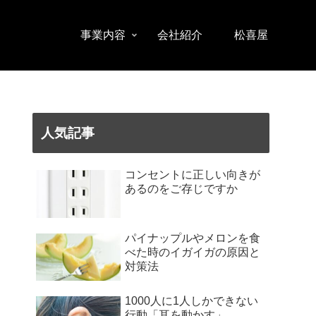
事業内容
会社紹介
松喜屋
人気記事
コンセントに正しい向きが
あるのをご存じですか
パイナップルやメロンを食
べた時のイガイガの原因と
対策法
1000人に1人しかできない
行動「耳を動かす」