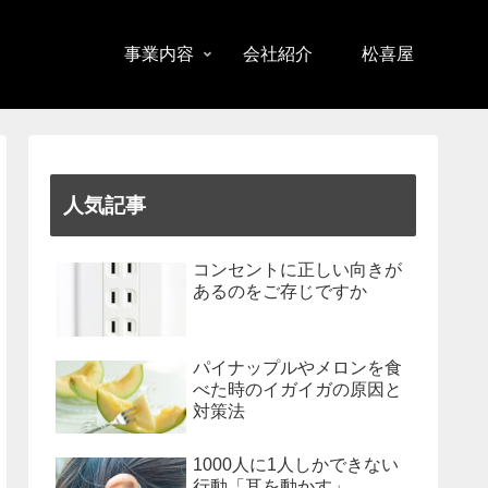
事業内容
会社紹介
松喜屋
人気記事
コンセントに正しい向きが
あるのをご存じですか
パイナップルやメロンを食
べた時のイガイガの原因と
対策法
1000人に1人しかできない
行動「耳を動かす」