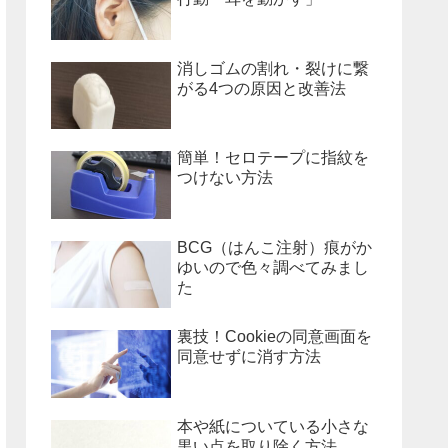
消しゴムの割れ・裂けに繋
がる4つの原因と改善法
簡単！セロテープに指紋を
つけない方法
BCG（はんこ注射）痕がか
ゆいので色々調べてみまし
た
裏技！Cookieの同意画面を
同意せずに消す方法
本や紙についている小さな
黒い点を取り除く方法