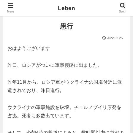
Leben
Menu
Serch
愚行
2022.02.25
おはようございます
昨日、ロシアがついに軍事侵略に出ました。
昨年11月から、ロシア軍がウクライナの国境付近に派
遣されており、昨日進行。
ウクライナの軍事施設を破壊。チェルノブイリ原発を
占拠。死者も多数出ています。
そして、今朝4時の報道によると、数時間以内に首都キ