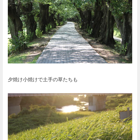
夕焼け小焼けで土手の草たちも