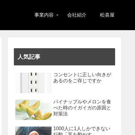
事業内容
会社紹介
松喜屋
人気記事
コンセントに正しい向きが
あるのをご存じですか
パイナップルやメロンを食
べた時のイガイガの原因と
対策法
1000人に1人しかできない
行動「耳を動かす」