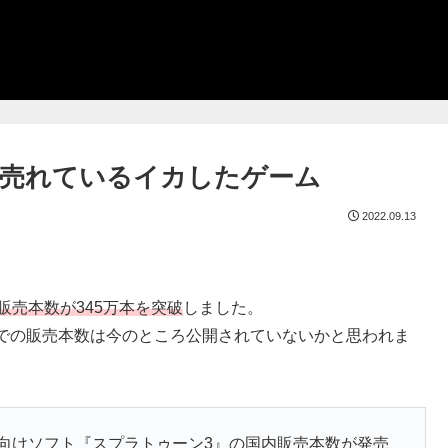
万本売れているイカしたゲーム
2022.09.13
販売本数が345万本を突破
しました。
での販売本数は今のところ公開されていないかと思われま
witch向けソフト『スプラトゥーン3』の国内販売本数が発売