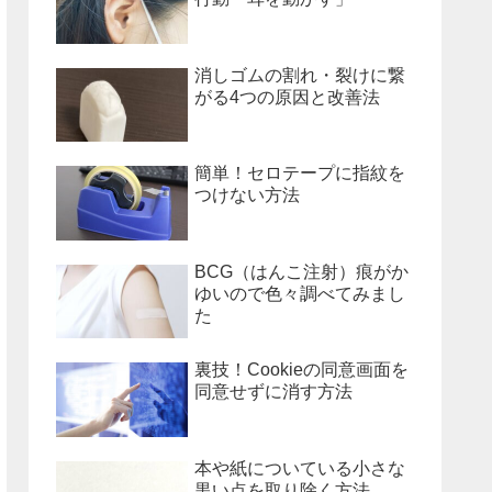
消しゴムの割れ・裂けに繋
がる4つの原因と改善法
簡単！セロテープに指紋を
つけない方法
BCG（はんこ注射）痕がか
ゆいので色々調べてみまし
た
裏技！Cookieの同意画面を
同意せずに消す方法
本や紙についている小さな
黒い点を取り除く方法