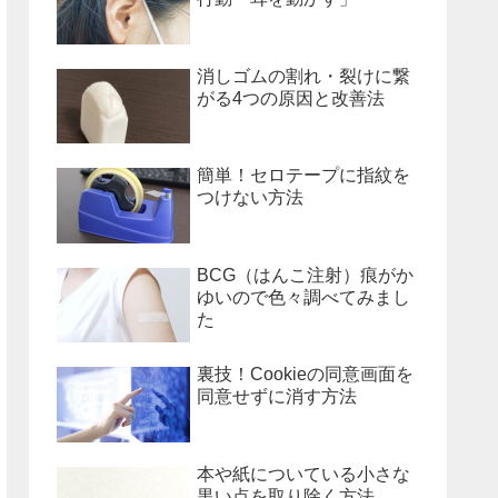
消しゴムの割れ・裂けに繋
がる4つの原因と改善法
簡単！セロテープに指紋を
つけない方法
BCG（はんこ注射）痕がか
ゆいので色々調べてみまし
た
裏技！Cookieの同意画面を
同意せずに消す方法
本や紙についている小さな
黒い点を取り除く方法