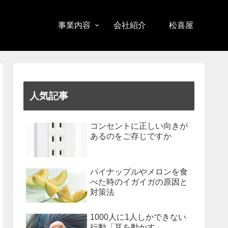
事業内容
会社紹介
松喜屋
人気記事
コンセントに正しい向きが
あるのをご存じですか
パイナップルやメロンを食
べた時のイガイガの原因と
対策法
1000人に1人しかできない
行動「耳を動かす」