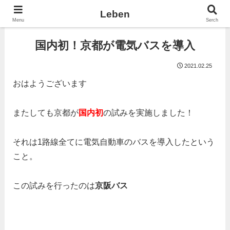
Leben
Menu
Serch
国内初！京都が電気バスを導入
2021.02.25
おはようございます
またしても京都が
国内初
の試みを実施しました！
それは1路線全てに電気自動車のバスを導入したという
こと。
この試みを行ったのは
京阪バス